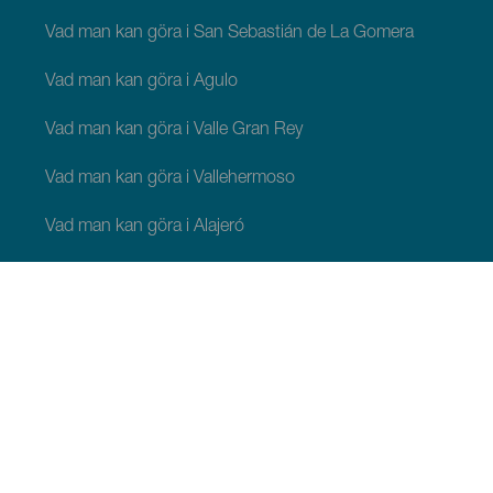
Vad man kan göra i San Sebastián de La Gomera
Vad man kan göra i Agulo
Vad man kan göra i Valle Gran Rey
Vad man kan göra i Vallehermoso
Vad man kan göra i Alajeró
Vad man kan göra i Hermigua
ATT SE OCH GÖRA
Pittoreska platser på La Gomera