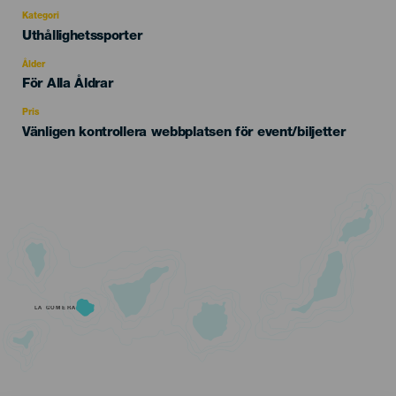
Kategori
Categoría
Uthållighetssporter
del
evento
Ålder
Edad
För Alla Åldrar
Recomendada
Pris
Vänligen kontrollera webbplatsen för event/biljetter
LA GOMERA