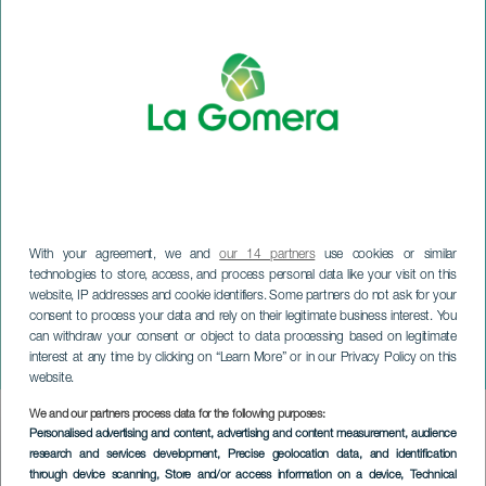
With your agreement, we and
our 14 partners
use cookies or similar
technologies to store, access, and process personal data like your visit on this
website, IP addresses and cookie identifiers. Some partners do not ask for your
consent to process your data and rely on their legitimate business interest. You
can withdraw your consent or object to data processing based on legitimate
LA GOMERA
interest at any time by clicking on “Learn More” or in our Privacy Policy on this
San Sebastian-korset
website.
We and our partners process data for the following purposes:
Imagen
Personalised advertising and content, advertising and content measurement, audience
Listado
research and services development
, Precise geolocation data, and identification
through device scanning
, Store and/or access information on a device
, Technical