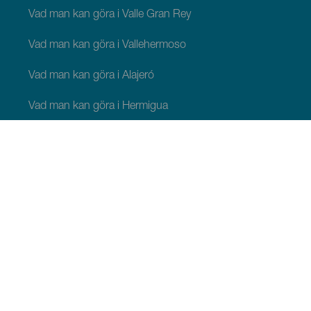
Vad man kan göra i Valle Gran Rey
Vad man kan göra i Vallehermoso
Vad man kan göra i Alajeró
Vad man kan göra i Hermigua
ATT SE OCH GÖRA
Pittoreska platser på La Gomera
Vandringsleder på La Gomera
Stränder på La Gomera