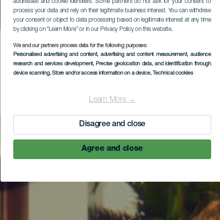
addresses and cookie identifiers. Some partners do not ask for your consent to
process your data and rely on their legitimate business interest. You can withdraw
your consent or object to data processing based on legitimate interest at any time
by clicking on “Learn More” or in our Privacy Policy on this website.
We and our partners process data for the following purposes:
Personalised advertising and content, advertising and content measurement, audience
research and services development
, Precise geolocation data, and identification through
device scanning
, Store and/or access information on a device
, Technical cookies
Learn More →
Disagree and close
Agree and close