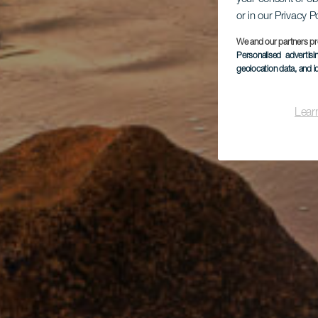
or in our Privacy P
We and our partners pr
Personalised advertis
geolocation data, and i
Lear