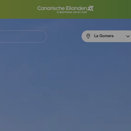
Menú
La Gomera
navigation
La
Gomera