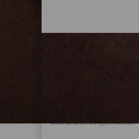
Alle stranden van La Go
De stranden van La Gomera zijn ongetwijfe
van het jaar genieten van een frisse duik
donker vulkaanzand bereikbaar via paden 
met het gezin of met vrienden of om natur
strand op La Gomera bij jou in de buurt.