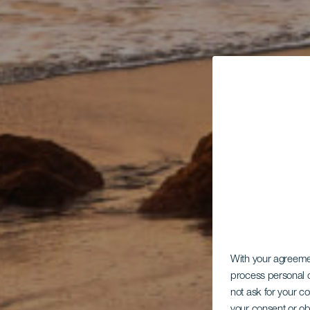
With your agreem
process personal d
not ask for your c
your consent or ob