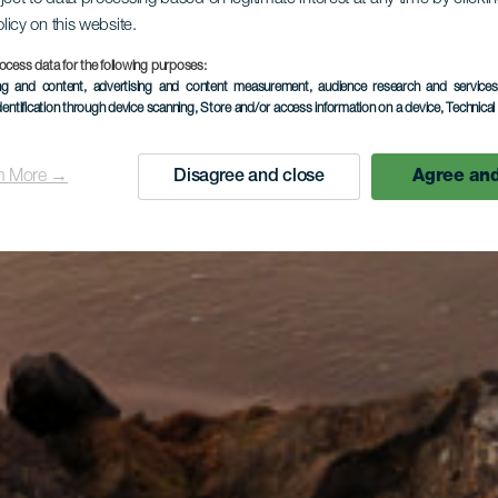
olicy on this website.
ocess data for the following purposes:
ing and content, advertising and content measurement, audience research and service
dentification through device scanning
, Store and/or access information on a device
, Technica
n More →
Disagree and close
Agree and