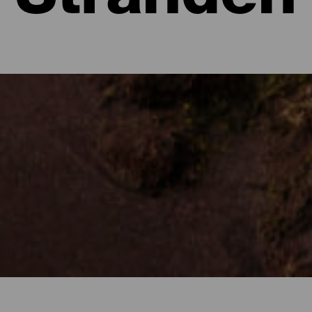
Stranden
mera
ld een van de verborgen juweeltjes van het eiland. Dankzij het uit
 en een dagje zon in verscholen baaien aan de voet van indrukwekke
die dwars door de natuur lopen. Een rustige omgeving en rustig wa
isme te beoefenen. Verdiep je in de zee van mogelijkheden die het e