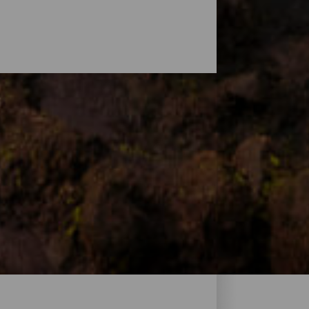
zonderlijke klimaat kun je op elk moment
nde kliffen of op ruige stranden met
ter, ideaal om te ontspannen, alleen,
iland te bieden heeft en vind het perfecte