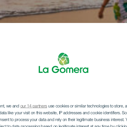
ent, we and
our 14 partners
use cookies or similar technologies to store,
ata like your visit on this website, IP addresses and cookie identifiers. 
onsent to process your data and rely on their legitimate business interest
ject to data processing based on legitimate interest at any time by click