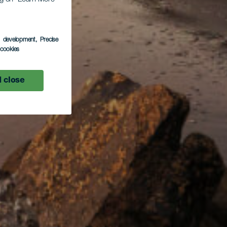
s development
, Precise
l cookies
 close