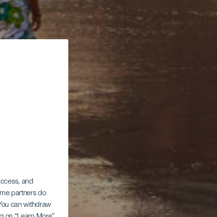
 access, and
Some partners do
. You can withdraw
ing on “Learn More”