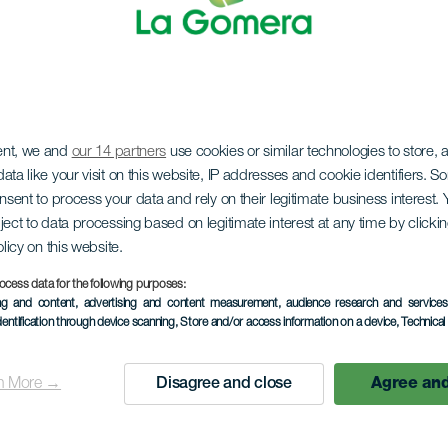
ent, we and
our 14 partners
use cookies or similar technologies to store,
ata like your visit on this website, IP addresses and cookie identifiers. 
onsent to process your data and rely on their legitimate business interest
ject to data processing based on legitimate interest at any time by click
olicy on this website.
ocess data for the following purposes:
ing and content, advertising and content measurement, audience research and service
dentification through device scanning
, Store and/or access information on a device
, Technica
n More →
Disagree and close
Agree and