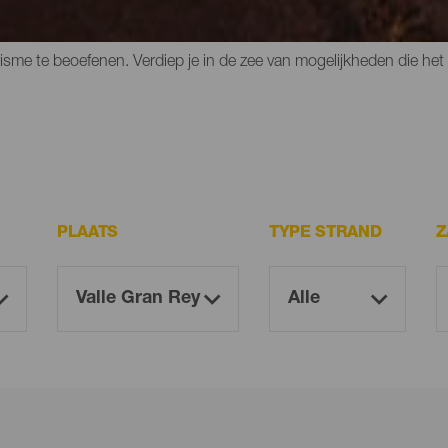
die dwars door de natuur lopen. Een rustige omgeving en rustig wa
isme te beoefenen. Verdiep je in de zee van mogelijkheden die het e
PLAATS
TYPE STRAND
Z