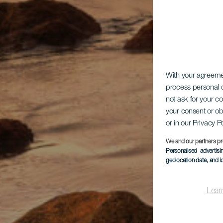
With your agreem
process personal d
not ask for your c
your consent or ob
or in our Privacy P
We and our partners pr
Personalised advertis
geolocation data, and i
Lear