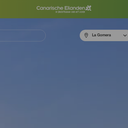
Menú
La Gomera
navigation
La
Gomera