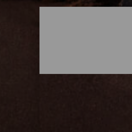
Alle stranden van La Go
De stranden van La Gomera zijn ongetwijfe
van het jaar genieten van een frisse duik