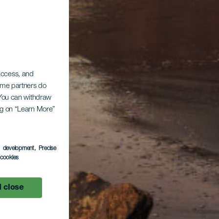
 access, and
Some partners do
. You can withdraw
ing on “Learn More”
s development
, Precise
l cookies
 close