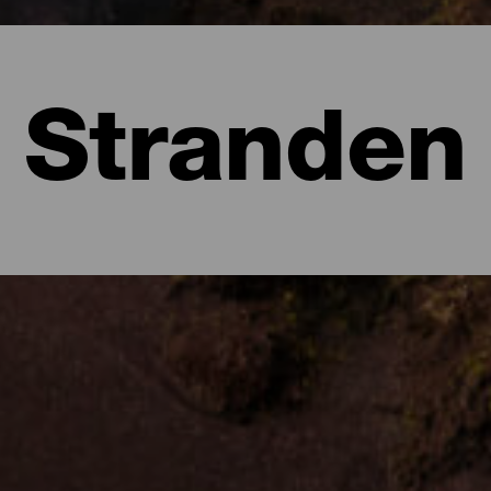
Stranden
mera
ld een van de verborgen juweeltjes van het eiland. Dankzij het uit
 en een dagje zon in verscholen baaien aan de voet van indrukwekke