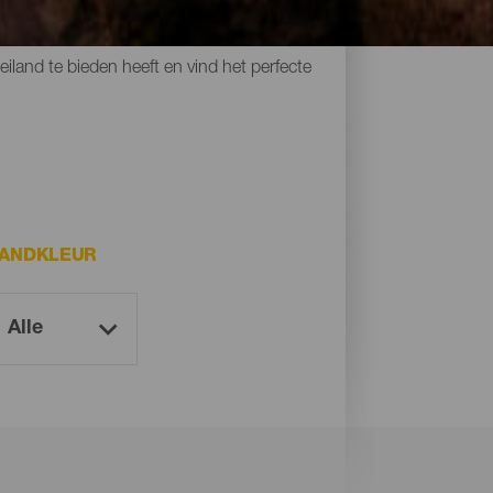
ter, ideaal om te ontspannen, alleen,
iland te bieden heeft en vind het perfecte
ANDKLEUR