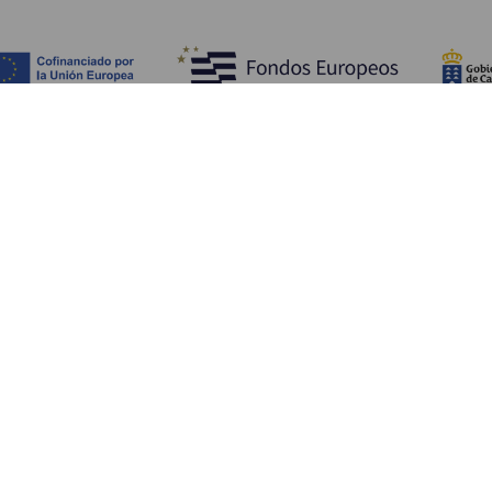
WAT TE ZIEN EN TE DOEN
Plaatsen met charme van La Gomera
Wandelpaden van La Gomera
Stranden van La Gomera
Musea en bezienswaardigheden
Recreatiecentra op La Gomera