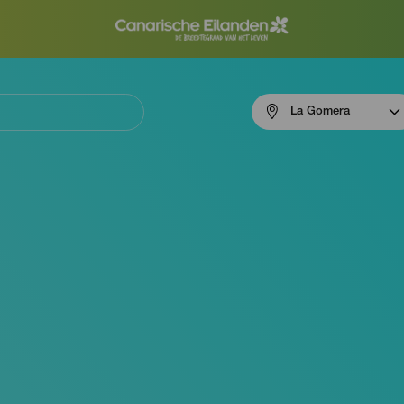
Menú
La Gomera
navigation
La
Gomera