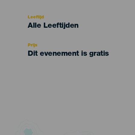
del
evento
Leeftijd
Edad
Alle Leeftijden
Recomendada
Prijs
Dit evenement is gratis