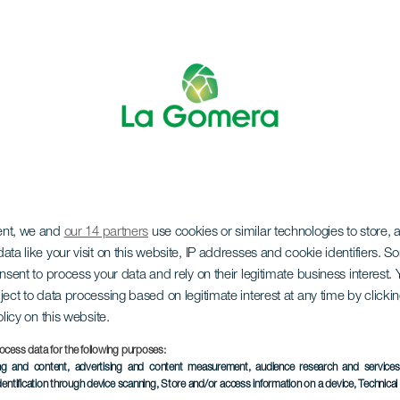
ent, we and
our 14 partners
use cookies or similar technologies to store,
s Dag van CEMAJ
ata like your visit on this website, IP addresses and cookie identifiers. 
onsent to process your data and rely on their legitimate business interest
ject to data processing based on legitimate interest at any time by click
olicy on this website.
ocess data for the following purposes:
ing and content, advertising and content measurement, audience research and service
EVENEMENT UIT HET VER
dentification through device scanning
, Store and/or access information on a device
, Technica