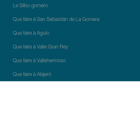
Le Silbo gomero
Que faire à San Sebastián de La Gomera
Que faire à Agulo
Que faire à Valle Gran Rey
Que faire à Vallehermoso
Que faire à Alajeró
Que faire à Hermigua
À VOIR ET À FAIRE