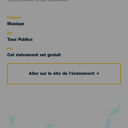
des professeurs et des spécialistes.
Catégorie
Categoría
Musique
del
evento
Âge
Edad
Tous Publics
Recomendada
Prix
Cet événement est gratuit
Aller sur le site de l’événement