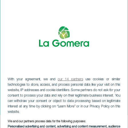
With your agreement, we and
our 14 partners
use cookies or similar
technologies to store, access, and process personal data like your visit on this
website, IP addresses and cookie identifiers. Some partners do not ask for your
LA GOMERA
consent to process your data and rely on their legitimate business interest. You
Journée portes ouvertes
can withdraw your consent or object to data processing based on legitimate
interest at any time by clicking on “Learn More” or in our Privacy Policy on this
du CEMAJ
website.
We and our partners process data for the following purposes:
Imagen
Personalised advertising and content, advertising and content measurement, audience
Listado