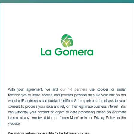
With your agreement, we and
our 14 partners
use cookies or similar
technologies to store, access, and process personal data like your visit on this
website, IP addresses and cookie identifiers. Some partners do not ask for your
consent to process your data and rely on their legitimate business interest. You
can withdraw your consent or object to data processing based on legitimate
LA GOMERA
interest at any time by clicking on “Learn More” or in our Privacy Policy on this
Petite Lorena: Tremenda
website.
We and our partners process data for the following purposes: