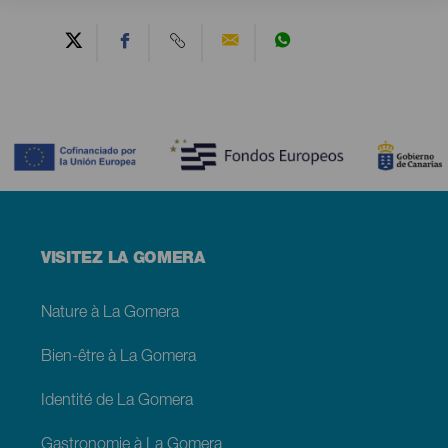
Contenido
Menú
VISITEZ LA GOMERA
footer
La
Gomera
Nature à La Gomera
Bien-être à La Gomera
Identité de La Gomera
Gastronomie à La Gomera