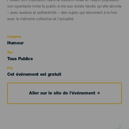
Puisant son inspiration dans la tradition orale et l’esprit populaire,
son spectacle invite le public à rire aux éclats tandis qu’elle aborde
– avec audace et authenticité – des sujets qui résonnent à la fois
avec la mémoire collective et l’actualité.
Catégorie
Categoría
Humour
del
evento
Âge
Edad
Tous Publics
Recomendada
Prix
Cet événement est gratuit
Aller sur le site de l’événement