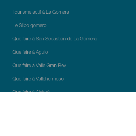
Tourisme actif à La Gomera
Le Silbo gomero
Que faire à San Sebastián de La Gomera
Que faire à Agulo
Que faire à Valle Gran Rey
Que faire à Vallehermoso
Que faire à Alajeró
Que faire à Hermigua