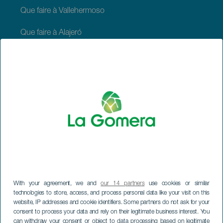
Que faire à Vallehermoso
Que faire à Alajeró
Que faire à Hermigua
À VOIR ET À FAIRE
Lieux de charme de La Gomera
Sentiers de La Gomera
Plages de La Gomera
With your agreement, we and
our 14 partners
use cookies or similar
technologies to store, access, and process personal data like your visit on this
website, IP addresses and cookie identifiers. Some partners do not ask for your
Musées et visites d'intérêt
consent to process your data and rely on their legitimate business interest. You
can withdraw your consent or object to data processing based on legitimate