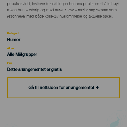
populær vidd, inviterer forestillingen hennes publikum til å le høyt
mens hun – dristig og med autentisitet – tar for seg temaer som
resonnerer med både kollektiv hukommelse og aktuelle saker.
Kategori
Categoría
Humor
del
evento
Alder
Edad
Alle Målgrupper
Recomendada
Pris
Dette arrangementet er gratis
Gå til nettsiden for arrangementet