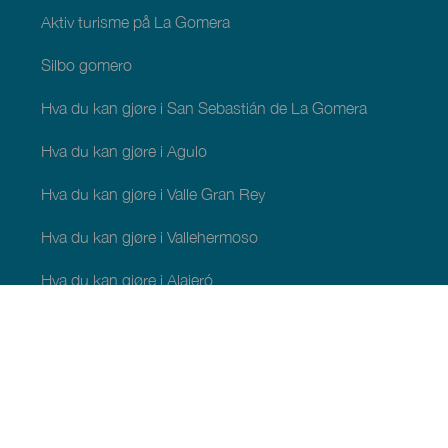
Aktiv turisme på La Gomera
Silbo gomero
Hva du kan gjøre i San Sebastián de La Gomera
Hva du kan gjøre i Agulo
Hva du kan gjøre i Valle Gran Rey
Hva du kan gjøre i Vallehermoso
Hva du kan gjøre i Alajeró
Hva du kan gjøre i Hermigua
HVA DU KAN SE OG GJØRE