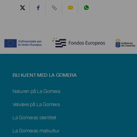
Contenido
Menú
BLI KJENT MED LA GOMERA
footer
La
Gomera
Naturen på La Gomera
Velvære på La Gomera
La Gomeras identitet
La Gomeras matkultur