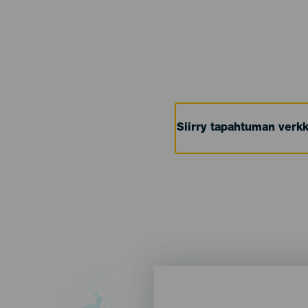
Siirry tapahtuman verkk