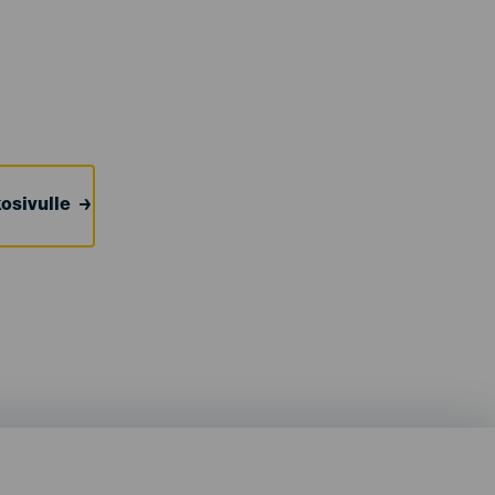
osivulle