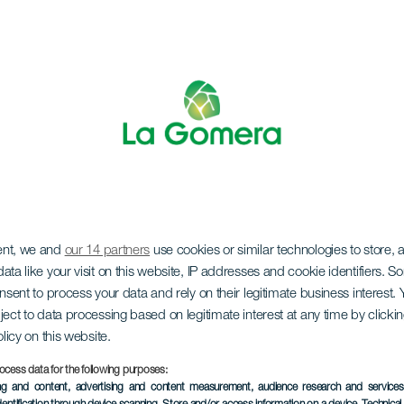
ent, we and
our 14 partners
use cookies or similar technologies to store,
 havainto
ata like your visit on this website, IP addresses and cookie identifiers. 
onsent to process your data and rely on their legitimate business interest
ject to data processing based on legitimate interest at any time by click
olicy on this website.
ocess data for the following purposes:
ing and content, advertising and content measurement, audience research and service
TOTEUTUNUT TAPAHTUMA