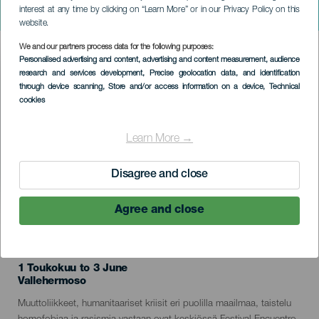
Derechos Humanos.
interest at any time by clicking on “Learn More” or in our Privacy Policy on this
Exposiciones. La Gomera
website.
We and our partners process data for the following purposes:
Imagen
Personalised advertising and content, advertising and content measurement, audience
Listado
research and services development
, Precise geolocation data, and identification
through device scanning
, Store and/or access information on a device
, Technical
cookies
Learn More →
Disagree and close
Agree and close
TOTEUTUNUT TAPAHTUMA
1 Toukokuu to 3 June
Localidad
Vallehermoso
Descripción
Muuttoliikkeet, humanitaariset kriisit eri puolilla maailmaa, taistelu