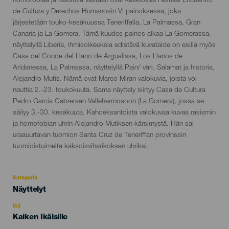
del
homofobiaa ja rasismia vastaan ​​ovat keskiössä Festival Encuentro
evento
de Cultura y Derechos Humanosin VI painoksessa, joka
järjestetään touko-kesäkuussa Teneriffalla, La Palmassa, Gran
Canaria ja La Gomera. Tämä kuudes painos alkaa La Gomerassa,
näyttelyllä Liberia, ihmisoikeuksia edistävä kuvataide on esillä myös
Casa del Conde del Llano de Argualissa, Los Llanos de
Aridanessa, La Palmassa, näyttelyllä Pain/ väri. Salamat ja historia,
Alejandro Mutis. Nämä ovat Marco Miran valokuvia, joista voi
nauttia 2.-23. toukokuuta. Sama näyttely siirtyy Casa de Cultura
Pedro García Cabreraan Vallehermosoon (La Gomera), jossa se
säilyy 3.-30. kesäkuuta. Kahdeksantoista valokuvaa kuvaa rasismin
ja homofobian uhrin Alejandro Mutiksen kärsimystä. Hän sai
uraauurtavan tuomion Santa Cruz de Teneriffan provinssin
tuomioistuimelta kaksoisviharikoksen uhriksi.
Kategoria
Categoría
Näyttelyt
del
evento
Ikä
Edad
Kaiken Ikäisille
Recomendada