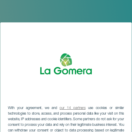
LA GOMERA
With your agreement, we and
our 14 partners
use cookies or similar
technologies to store, access, and process personal data like your visit on this
VI edición del Festival
website, IP addresses and cookie identifiers. Some partners do not ask for your
Encuentro de Cultura y
consent to process your data and rely on their legitimate business interest. You
can withdraw your consent or object to data processing based on legitimate