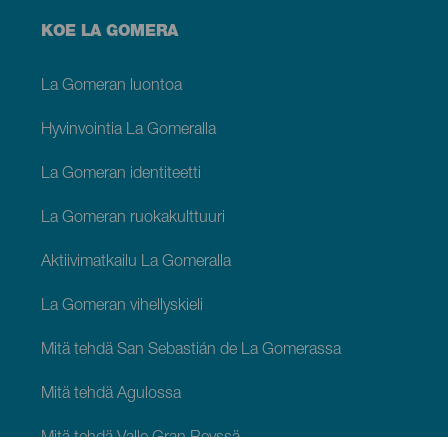
Menú
KOE LA GOMERA
footer
La
Gomera
La Gomeran luontoa
Hyvinvointia La Gomeralla
La Gomeran identiteetti
La Gomeran ruokakulttuuri
Aktiivimatkailu La Gomeralla
La Gomeran vihellyskieli
Mitä tehdä San Sebastián de La Gomerassa
Mitä tehdä Agulossa
Mitä tehdä Valle Gran Reyssä