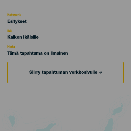
Kategoria
Categoría
Esitykset
del
evento
Ikä
Edad
Kaiken Ikäisille
Recomendada
Hinta
Tämä tapahtuma on ilmainen
Siirry tapahtuman verkkosivulle