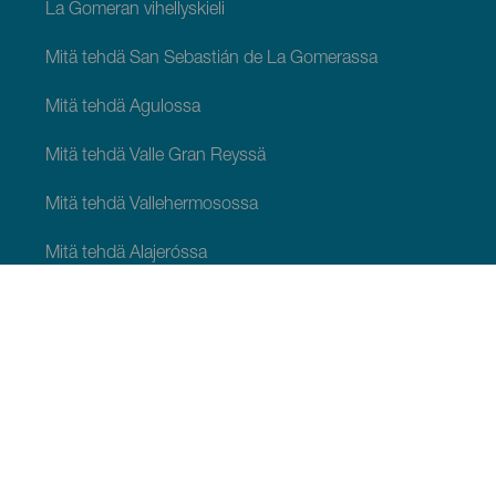
La Gomeran vihellyskieli
Mitä tehdä San Sebastián de La Gomerassa
Mitä tehdä Agulossa
Mitä tehdä Valle Gran Reyssä
Mitä tehdä Vallehermosossa
Mitä tehdä Alajeróssa
Mitä tehdä Hermiguassa
MITÄ NÄHDÄ JA TEHDÄ
Viehättäviä paikkoja La Gomeralla