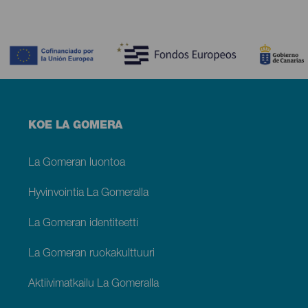
Contenido
Menú
KOE LA GOMERA
footer
La
Gomera
La Gomeran luontoa
Hyvinvointia La Gomeralla
La Gomeran identiteetti
La Gomeran ruokakulttuuri
Aktiivimatkailu La Gomeralla