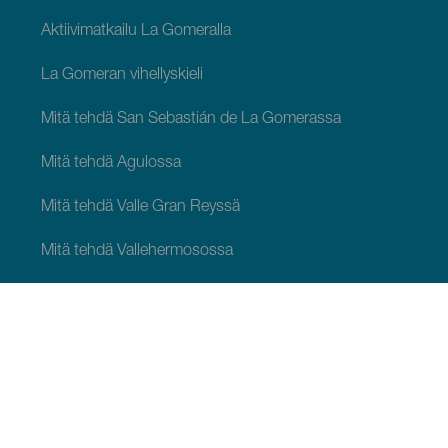
Aktiivimatkailu La Gomeralla
La Gomeran vihellyskieli
Mitä tehdä San Sebastián de La Gomerassa
Mitä tehdä Agulossa
Mitä tehdä Valle Gran Reyssä
Mitä tehdä Vallehermosossa
Mitä tehdä Alajeróssa
Mitä tehdä Hermiguassa