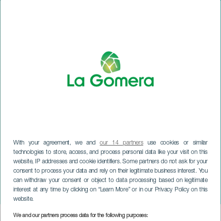
With your agreement, we and
our 14 partners
use cookies or similar
technologies to store, access, and process personal data like your visit on this
website, IP addresses and cookie identifiers. Some partners do not ask for your
LA GOMERA
consent to process your data and rely on their legitimate business interest. You
Tutustu Vallehermosoon:
can withdraw your consent or object to data processing based on legitimate
interest at any time by clicking on “Learn More” or in our Privacy Policy on this
Roque Cano
website.
We and our partners process data for the following purposes:
Imagen