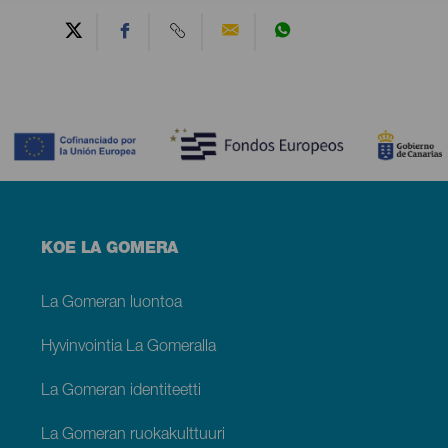
Contenido
Menú
KOE LA GOMERA
footer
La
Gomera
La Gomeran luontoa
Hyvinvointia La Gomeralla
La Gomeran identiteetti
La Gomeran ruokakulttuuri