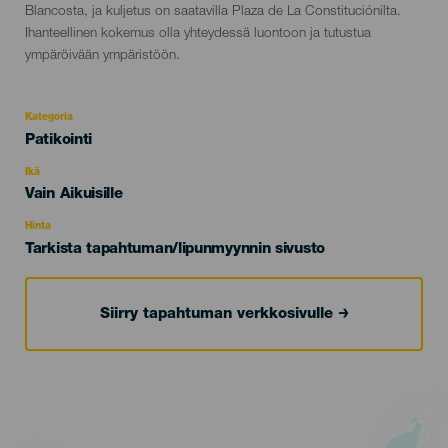
Blancosta, ja kuljetus on saatavilla Plaza de La Constituciónilta.
Ihanteellinen kokemus olla yhteydessä luontoon ja tutustua
ympäröivään ympäristöön.
Kategoria
Categoría
Patikointi
del
evento
Ikä
Edad
Vain Aikuisille
Recomendada
Hinta
Tarkista tapahtuman/lipunmyynnin sivusto
Siirry tapahtuman verkkosivulle