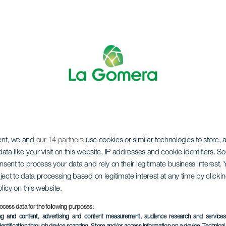
ent, we and
our 14 partners
use cookies or similar technologies to store,
Rodari
ata like your visit on this website, IP addresses and cookie identifiers. 
onsent to process your data and rely on their legitimate business interest
ject to data processing based on legitimate interest at any time by click
olicy on this website.
ocess data for the following purposes:
ing and content, advertising and content measurement, audience research and service
TOTEUTUNUT TAPAHTUMA