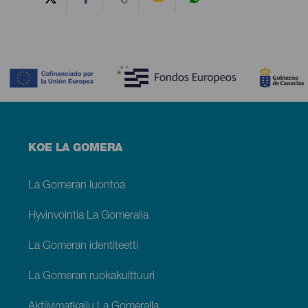
Contenido
Menú
KOE LA GOMERA
footer
La
Gomera
La Gomeran luontoa
Hyvinvointia La Gomeralla
La Gomeran identiteetti
La Gomeran ruokakulttuuri
Aktiivimatkailu La Gomeralla