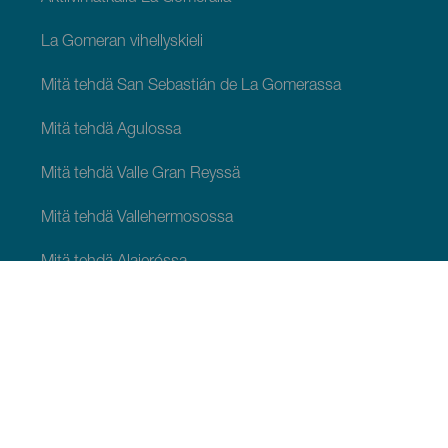
La Gomeran vihellyskieli
Mitä tehdä San Sebastián de La Gomerassa
Mitä tehdä Agulossa
Mitä tehdä Valle Gran Reyssä
Mitä tehdä Vallehermosossa
Mitä tehdä Alajeróssa
Mitä tehdä Hermiguassa
MITÄ NÄHDÄ JA TEHDÄ