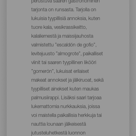
perustuva saaren gastronominen
tarjonta on runsasta. Tarjolla on
lukuisia tyypillisiä annoksia, kuten
tuore kala, vesikrassikeitto,
kalaliemestä ja maissijauhosta
valmistettu ”escaldón de gofio”,
levitejuusto ”almogrote”, paikalliset
viinit tai saaren tyypillinen likööri
”gomerón”, lukuisat erilaiset
makeat annokset ja jälkiruoat, sekä
tyypilliset ainekset kuten maukas
palmusiirappi. Lisäksi saari tarjoaa
lukemattomia nurkkauksia, joissa
voi maistella paikallisia herkkuja tai
nauttia lounaan jälkeisestä
jutusteluhetkestä luonnon