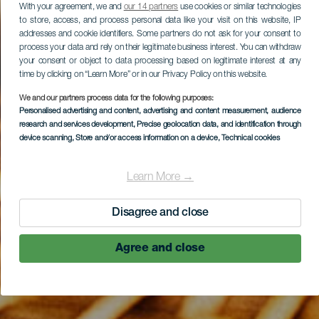
With your agreement, we and
our 14 partners
use cookies or similar technologies
to store, access, and process personal data like your visit on this website, IP
addresses and cookie identifiers. Some partners do not ask for your consent to
process your data and rely on their legitimate business interest. You can withdraw
your consent or object to data processing based on legitimate interest at any
time by clicking on “Learn More” or in our Privacy Policy on this website.
We and our partners process data for the following purposes:
Personalised advertising and content, advertising and content measurement, audience
research and services development
, Precise geolocation data, and identification through
device scanning
, Store and/or access information on a device
, Technical cookies
Learn More →
Disagree and close
Agree and close