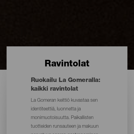
Ravintolat
Ruokailu La Gomeralla:
kaikki ravintolat
La Gomeran keittiö kuvastaa sen
identiteettiä, luonnetta ja
monimuotoisuutta. Paikallisten
tuotteiden runsauteen ja makuun