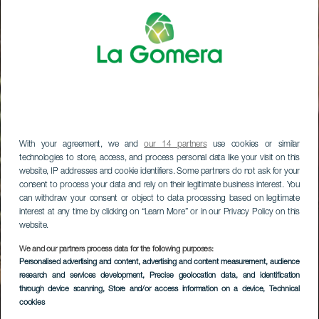
With your agreement, we and
our 14 partners
use cookies or similar
technologies to store, access, and process personal data like your visit on this
website, IP addresses and cookie identifiers. Some partners do not ask for your
consent to process your data and rely on their legitimate business interest. You
can withdraw your consent or object to data processing based on legitimate
interest at any time by clicking on “Learn More” or in our Privacy Policy on this
website.
We and our partners process data for the following purposes:
Personalised advertising and content, advertising and content measurement, audience
research and services development
, Precise geolocation data, and identification
through device scanning
, Store and/or access information on a device
, Technical
cookies