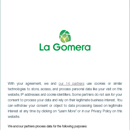
With your agreement, we and
our 14 partners
use cookies or similar
technologies to store, access, and process personal data like your visit on this
website, IP addresses and cookie identifiers. Some partners do not ask for your
consent to process your data and rely on their legitimate business interest. You
can withdraw your consent or object to data processing based on legitimate
LA GOMERA
interest at any time by clicking on “Learn More” or in our Privacy Policy on this
Reggae Can Festival
website.
We and our partners process data for the following purposes:
Imagen