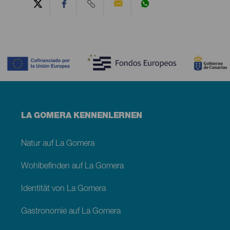
Contenido
Menú
LA GOMERA KENNENLERNEN
footer
La
Gomera
Natur auf La Gomera
Wohlbefinden auf La Gomera
Identität von La Gomera
Gastronomie auf La Gomera