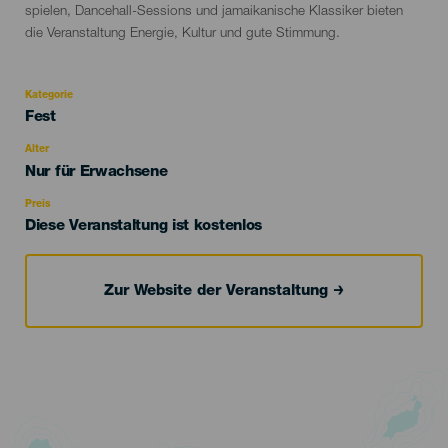
spielen, Dancehall-Sessions und jamaikanische Klassiker bieten
die Veranstaltung Energie, Kultur und gute Stimmung.
Kategorie
Categoría
Fest
del
evento
Alter
Edad
Nur für Erwachsene
Recomendada
Preis
Diese Veranstaltung ist kostenlos
Zur Website der Veranstaltung