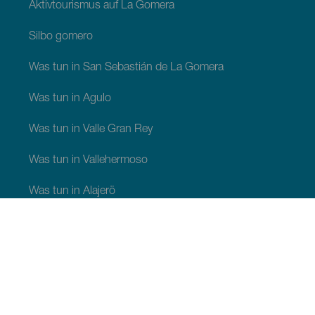
Aktivtourismus auf La Gomera
Silbo gomero
Was tun in San Sebastián de La Gomera
Was tun in Agulo
Was tun in Valle Gran Rey
Was tun in Vallehermoso
Was tun in Alajerö
Was tun in Hermigua
SEHEN UND ERLEBEN