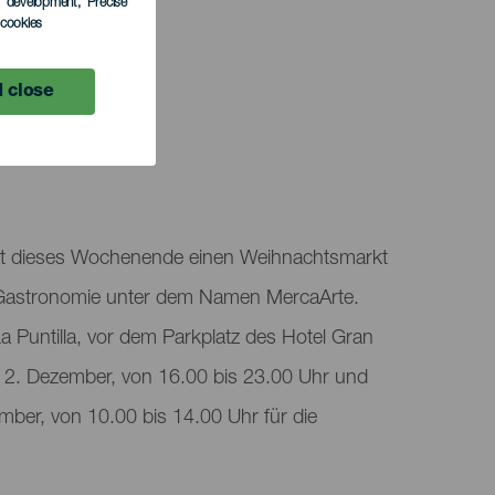
s development
, Precise
l cookies
 close
TUNG
tet dieses Wochenende einen Weihnachtsmarkt
Gastronomie unter dem Namen MercaArte.
 Puntilla, vor dem Parkplatz des Hotel Gran
 2. Dezember, von 16.00 bis 23.00 Uhr und
ber, von 10.00 bis 14.00 Uhr für die