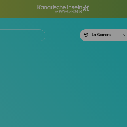
Menú
La Gomera
navigation
La
Gomera