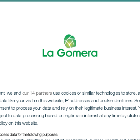
ent, we and
our 14 partners
use cookies or similar technologies to store,
Navideño "MercaArt
ata like your visit on this website, IP addresses and cookie identifiers. 
onsent to process your data and rely on their legitimate business interest
ject to data processing based on legitimate interest at any time by click
olicy on this website.
ocess data for the following purposes: