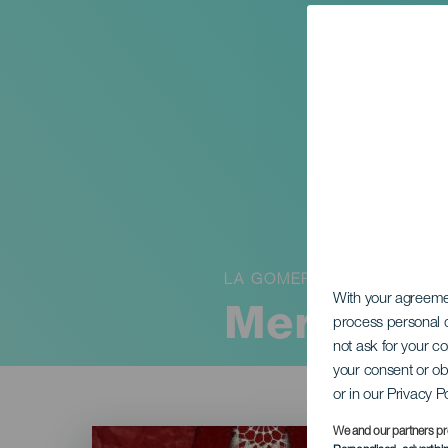
LA GOMERA
With your agreem
Mercado 
process personal d
not ask for your c
your consent or ob
or in our Privacy P
Imagen
We and our partners pr