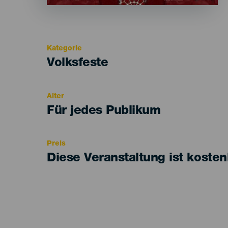
Kategorie
Categoría
Volksfeste
del
evento
Alter
Edad
Für jedes Publikum
Recomendada
Preis
Diese Veranstaltung ist kosten