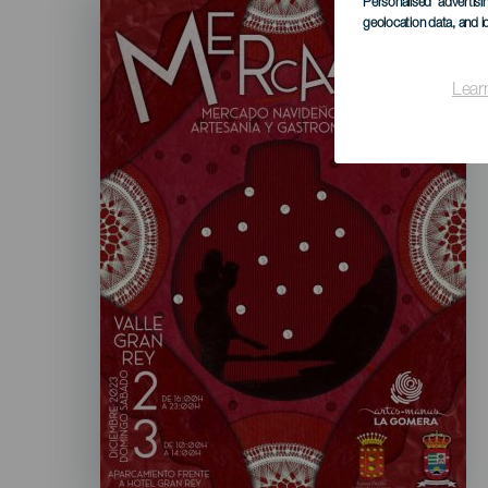
Listado
Personalised advertis
geolocation data, and i
Lear