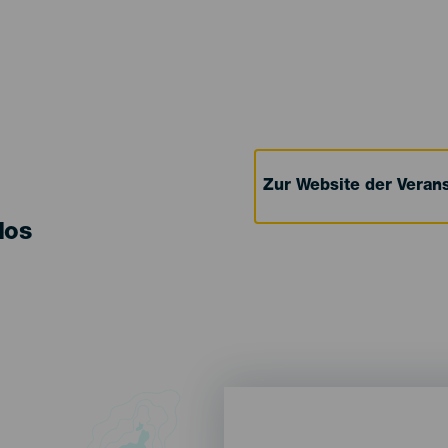
Zur Website der Verans
los