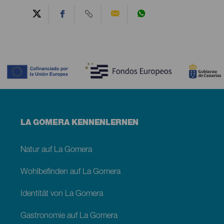
Contenido
Menú
LA GOMERA KENNENLERNEN
footer
La
Gomera
Natur auf La Gomera
Wohlbefinden auf La Gomera
Identität von La Gomera
Gastronomie auf La Gomera