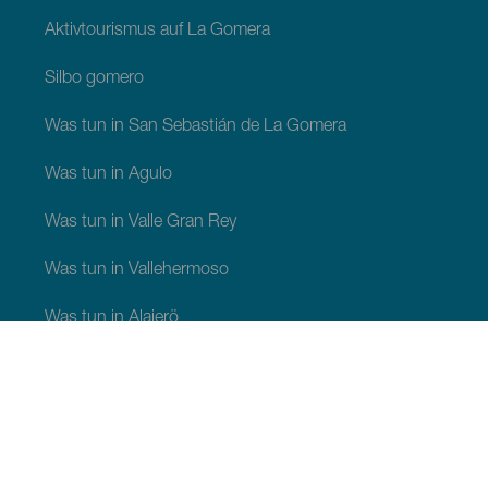
Aktivtourismus auf La Gomera
Silbo gomero
Was tun in San Sebastián de La Gomera
Was tun in Agulo
Was tun in Valle Gran Rey
Was tun in Vallehermoso
Was tun in Alajerö
Was tun in Hermigua