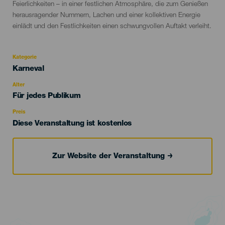
Feierlichkeiten – in einer festlichen Atmosphäre, die zum Genießen
herausragender Nummern, Lachen und einer kollektiven Energie
einlädt und den Festlichkeiten einen schwungvollen Auftakt verleiht.
Kategorie
Categoría
Karneval
del
evento
Alter
Edad
Für jedes Publikum
Recomendada
Preis
Diese Veranstaltung ist kostenlos
Zur Website der Veranstaltung