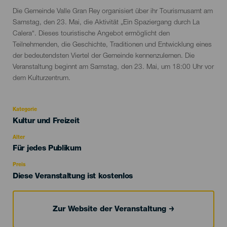
Descripción
Die Gemeinde Valle Gran Rey organisiert über ihr Tourismusamt am
del
Samstag, den 23. Mai, die Aktivität „Ein Spaziergang durch La
evento
Calera“. Dieses touristische Angebot ermöglicht den
Teilnehmenden, die Geschichte, Traditionen und Entwicklung eines
der bedeutendsten Viertel der Gemeinde kennenzulernen. Die
Veranstaltung beginnt am Samstag, den 23. Mai, um 18:00 Uhr vor
dem Kulturzentrum.
Kategorie
Categoría
Kultur und Freizeit
del
evento
Alter
Edad
Für jedes Publikum
Recomendada
Preis
Diese Veranstaltung ist kostenlos
Zur Website der Veranstaltung