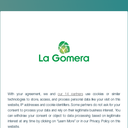
With your agreement, we and
our 14 partners
use cookies or similar
technologies to store, access, and process personal data like your visit on this
website, IP addresses and cookie identifiers. Some partners do not ask for your
LA GOMERA
consent to process your data and rely on their legitimate business interest. You
Ein Spaziergang durch La
can withdraw your consent or object to data processing based on legitimate
interest at any time by clicking on “Learn More” or in our Privacy Policy on this
Calera
website.