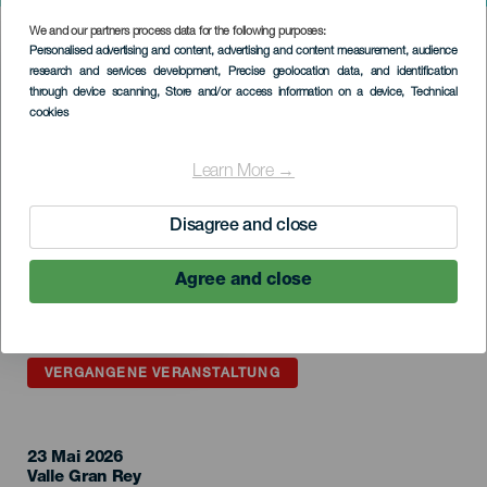
We and our partners process data for the following purposes:
Imagen
Personalised advertising and content, advertising and content measurement, audience
Listado
research and services development
, Precise geolocation data, and identification
through device scanning
, Store and/or access information on a device
, Technical
cookies
Learn More →
Disagree and close
Agree and close
VERGANGENE VERANSTALTUNG
23 Mai 2026
Localidad
Valle Gran Rey