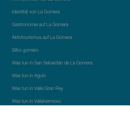
Identität von La Gomera
Gastronomie auf La Gomera
Aktivtourismus auf La Gomera
Silbo gomero
Was tun in San Sebastián de La Gomera
Was tun in Agulo
Was tun in Valle Gran Rey
Was tun in Vallehermoso
Was tun in Alajerö
Was tun in Hermigua