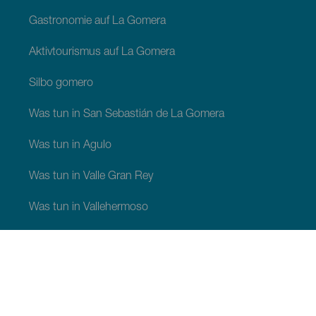
Gastronomie auf La Gomera
Aktivtourismus auf La Gomera
Silbo gomero
Was tun in San Sebastián de La Gomera
Was tun in Agulo
Was tun in Valle Gran Rey
Was tun in Vallehermoso
Was tun in Alajerö
Was tun in Hermigua