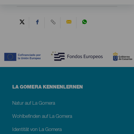
Contenido
Menú
LA GOMERA KENNENLERNEN
footer
La
Gomera
Natur auf La Gomera
Wohlbefinden auf La Gomera
Identität von La Gomera