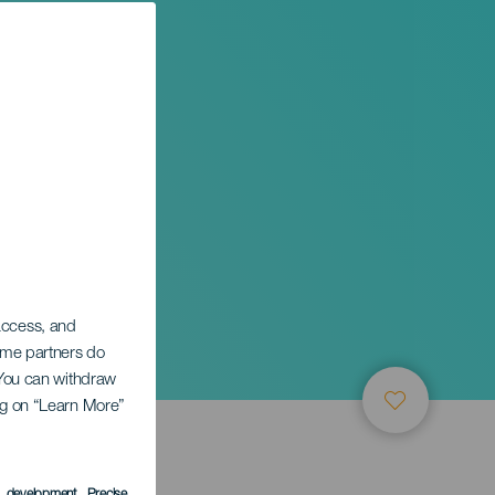
nd die
 access, and
Some partners do
. You can withdraw
ing on “Learn More”
s development
, Precise