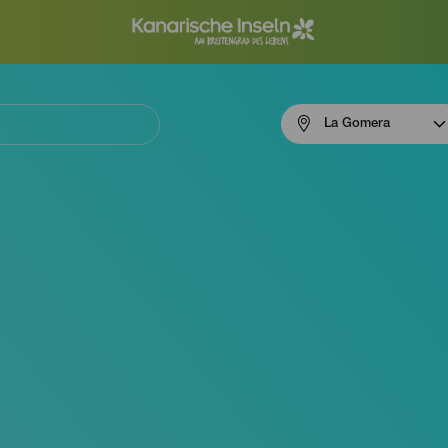
Menú
La Gomera
navigation
La
Gomera