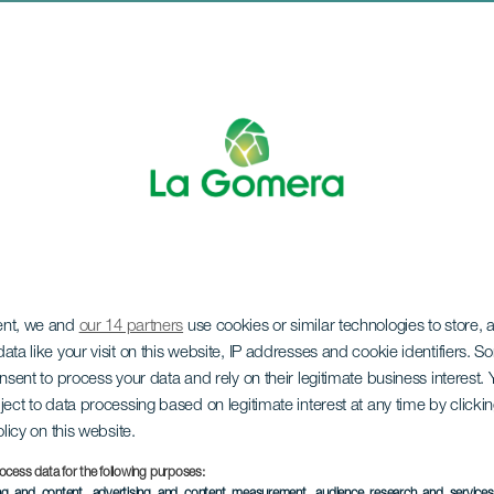
ttung der Sardine u
ent, we and
our 14 partners
use cookies or similar technologies to store,
ata like your visit on this website, IP addresses and cookie identifiers. 
onsent to process your data and rely on their legitimate business interest
ject to data processing based on legitimate interest at any time by click
olicy on this website.
ocess data for the following purposes:
ing and content, advertising and content measurement, audience research and service