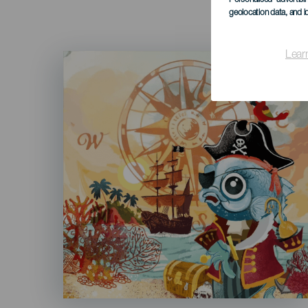
geolocation data, and i
Lear
Imagen
Listado