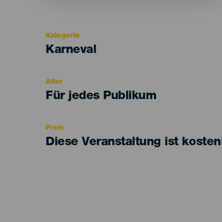
Kategorie
Categoría
Karneval
del
evento
Alter
Edad
Für jedes Publikum
Recomendada
Preis
Diese Veranstaltung ist kosten