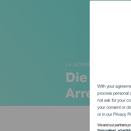
LA GOMERA
Die Besta
With your agreem
Arrenque
process personal d
not ask for your c
your consent or ob
or in our Privacy P
We and our partners pr
Personalised advertis