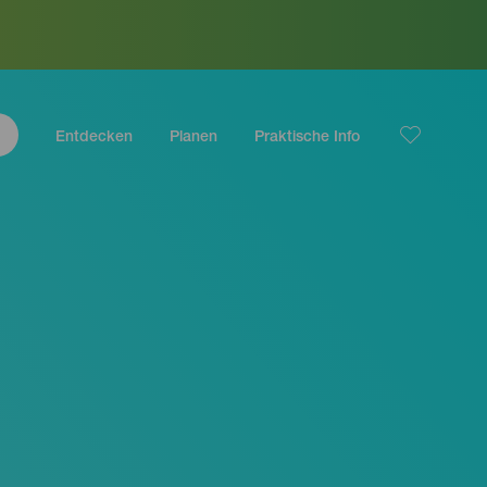
Entdecken
Planen
Praktische Info