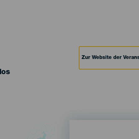
Zur Website der Verans
los