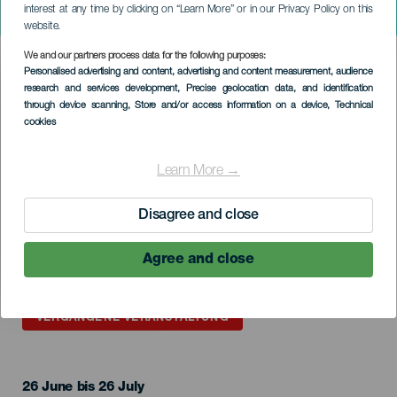
interest at any time by clicking on “Learn More” or in our Privacy Policy on this
Schwalme Simancas
website.
We and our partners process data for the following purposes:
Imagen
Personalised advertising and content, advertising and content measurement, audience
Listado
research and services development
, Precise geolocation data, and identification
through device scanning
, Store and/or access information on a device
, Technical
cookies
Learn More →
Disagree and close
Agree and close
VERGANGENE VERANSTALTUNG
26 June bis 26 July