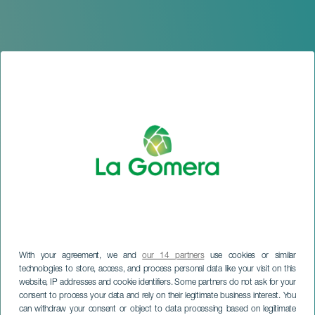
LA GOMERA
With your agreement, we and
our 14 partners
use cookies or similar
technologies to store, access, and process personal data like your visit on this
Ausstellung von Gemälden
website, IP addresses and cookie identifiers. Some partners do not ask for your
von Richard René
consent to process your data and rely on their legitimate business interest. You
Schwalme und Eric Jonay
can withdraw your consent or object to data processing based on legitimate