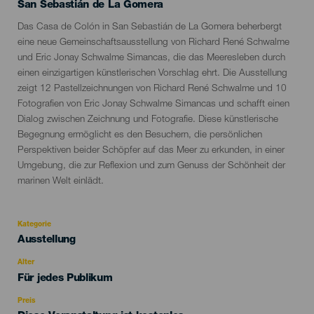
Localidad
San Sebastián de La Gomera
Descripción
Das Casa de Colón in San Sebastián de La Gomera beherbergt
del
eine neue Gemeinschaftsausstellung von Richard René Schwalme
evento
und Eric Jonay Schwalme Simancas, die das Meeresleben durch
einen einzigartigen künstlerischen Vorschlag ehrt. Die Ausstellung
zeigt 12 Pastellzeichnungen von Richard René Schwalme und 10
Fotografien von Eric Jonay Schwalme Simancas und schafft einen
Dialog zwischen Zeichnung und Fotografie. Diese künstlerische
Begegnung ermöglicht es den Besuchern, die persönlichen
Perspektiven beider Schöpfer auf das Meer zu erkunden, in einer
Umgebung, die zur Reflexion und zum Genuss der Schönheit der
marinen Welt einlädt.
Kategorie
Categoría
Ausstellung
del
evento
Alter
Edad
Für jedes Publikum
Recomendada
Preis