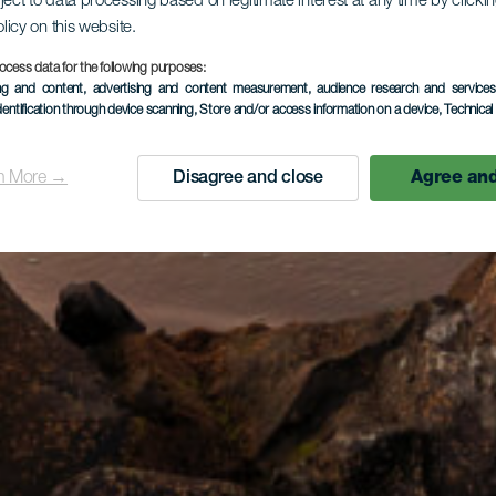
ject to data processing based on legitimate interest at any time by click
olicy on this website.
ocess data for the following purposes:
ing and content, advertising and content measurement, audience research and service
dentification through device scanning
, Store and/or access information on a device
, Technica
n More →
Disagree and close
Agree and