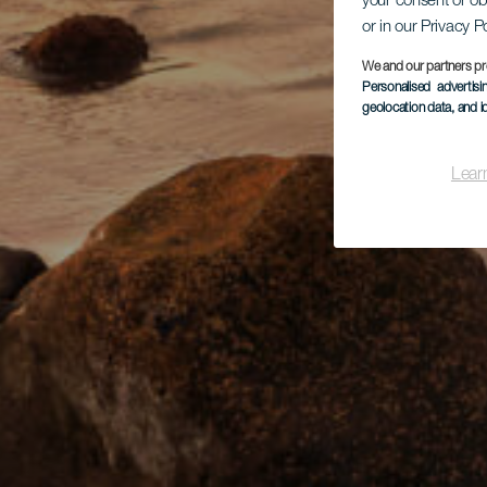
your consent or ob
or in our Privacy P
We and our partners pr
Personalised advertis
geolocation data, and i
Lear