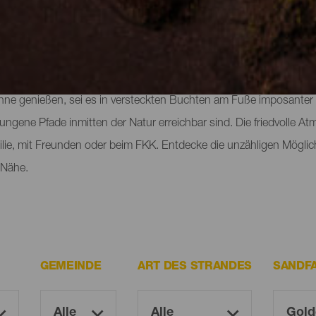
a Gomera
ellos zu den besonderen Highlights der Insel. Dank des hervorra
onne genießen, sei es in versteckten Buchten am Fuße imposanter
ungene Pfade inmitten der Natur erreichbar sind. Die friedvolle
ilie, mit Freunden oder beim FKK. Entdecke die unzähligen Möglich
 Nähe.
GEMEINDE
ART DES STRANDES
SANDF