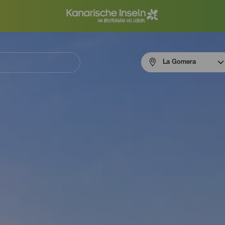
Menú
La Gomera
navigation
La
Gomera