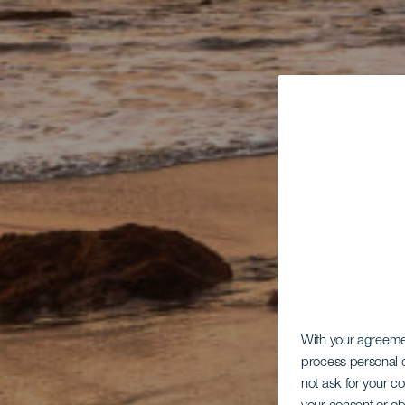
With your agreem
process personal d
not ask for your c