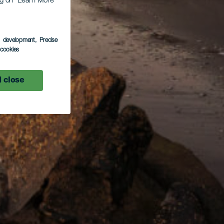
ing on “Learn More”
s development
, Precise
l cookies
 close