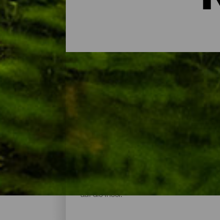
Naturräume auf La Gome
Die von der UNESCO zum Biosphärenreserv
33 % der Fläche La Gomeras sind Natursc
Relief der Insel mit Wanderwegen, die di
Zahlreiche Picknickplätze und Raststatio
auf die Insel.