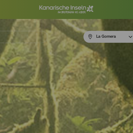
Menú
La Gomera
navigation
La
Gomera