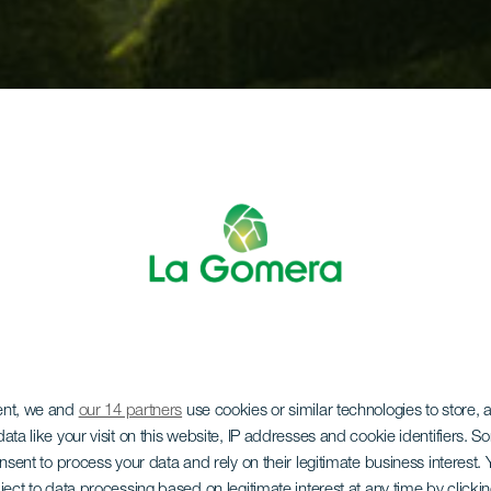
ent, we and
our 14 partners
use cookies or similar technologies to store,
ata like your visit on this website, IP addresses and cookie identifiers. 
onsent to process your data and rely on their legitimate business interest
ject to data processing based on legitimate interest at any time by click