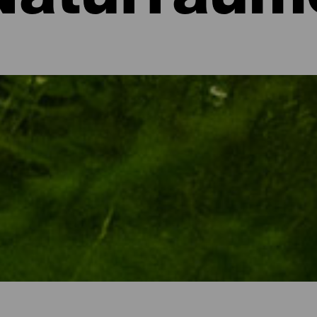
Naturräum
ra
at erklärte Insel La Gomera erwartet ihre Besucher insbesondere
hutzgebiete. Neben dem Nationalpark Garajonay mit seinen uralte
ch durch die typischen Landschaften mit tiefen Schluchten, Palmen
nen laden das ganze Jahr über zum Verweilen ein. Entdecke die N