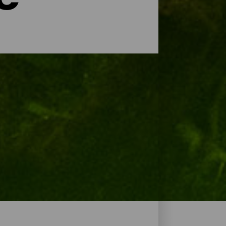
e
 mit faszinierenden Naturlandschaften.
n Lorbeerwäldern lockt das zerklüftete
hainen und Terrassenfeldern führen.
atur La Gomeras und plane deine Reise