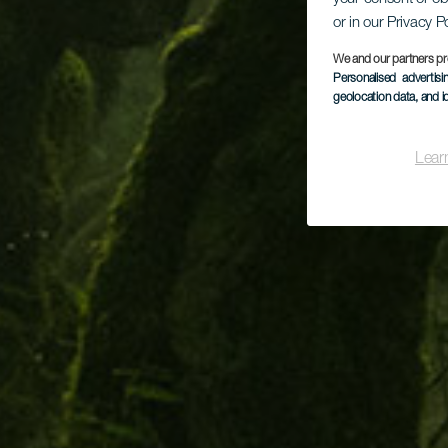
or in our Privacy P
We and our partners pr
Personalised advertis
geolocation data, and i
Lear