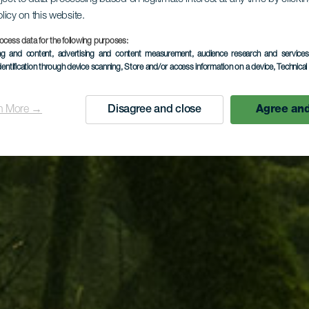
olicy on this website.
ocess data for the following purposes:
ing and content, advertising and content measurement, audience research and service
dentification through device scanning
, Store and/or access information on a device
, Technica
n More →
Disagree and close
Agree and