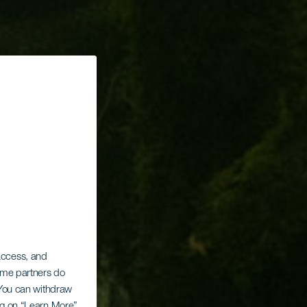
 access, and
Some partners do
. You can withdraw
ing on “Learn More”