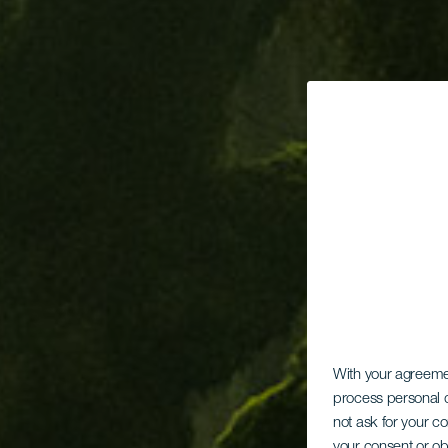
With your agreem
process personal d
not ask for your c
your consent or ob