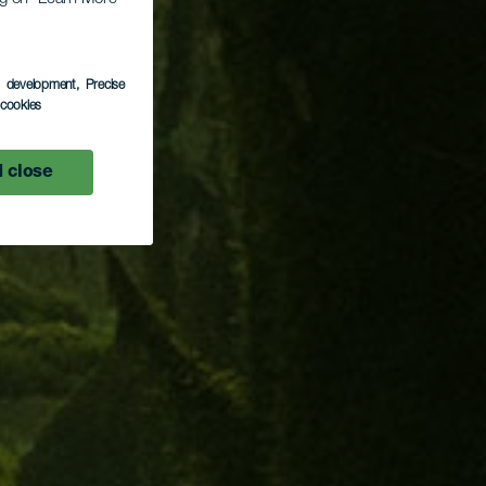
s development
, Precise
l cookies
 close