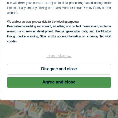
can withdraw your consent or object to data processing based on legitimate
interest at any time by clicking on “Learn More” or in our Privacy Policy on this
website.
We and our partners process data for the following purposes:
Personalised advertising and content, advertising and content measurement, audience
research and services development
, Precise geolocation data, and identification
through device scanning
, Store and/or access information on a device
, Technical
cookies
Learn More →
Disagree and close
Agree and close