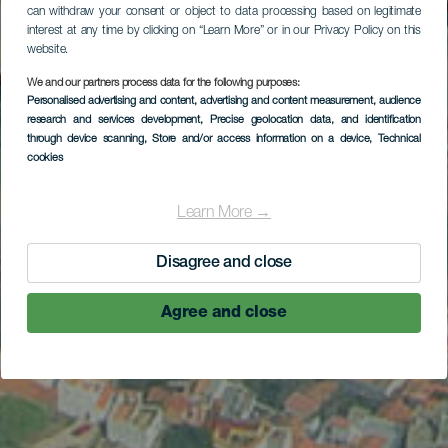
can withdraw your consent or object to data processing based on legitimate
interest at any time by clicking on “Learn More” or in our Privacy Policy on this
website.
We and our partners process data for the following purposes:
Personalised advertising and content, advertising and content measurement, audience
research and services development
, Precise geolocation data, and identification
through device scanning
, Store and/or access information on a device
, Technical
cookies
Learn More →
Disagree and close
Agree and close