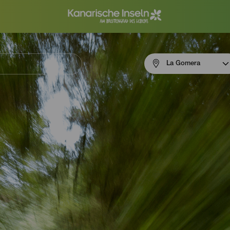
Menú
La Gomera
navigation
La
Gomera