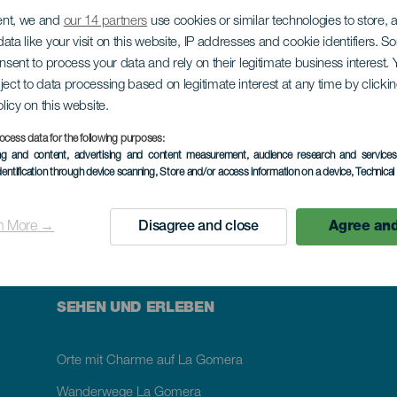
ent, we and
our 14 partners
use cookies or similar technologies to store,
RADTOURISMUS: ENTDECKUNGEN AUF ZWEI RÄDERN
ata like your visit on this website, IP addresses and cookie identifiers. 
tallana-St
onsent to process your data and rely on their legitimate business interest
ject to data processing based on legitimate interest at any time by click
olicy on this website.
ocess data for the following purposes:
ing and content, advertising and content measurement, audience research and service
dentification through device scanning
, Store and/or access information on a device
, Technica
n More →
Disagree and close
Agree and
SEHEN UND ERLEBEN
Orte mit Charme auf La Gomera
Wanderwege La Gomera