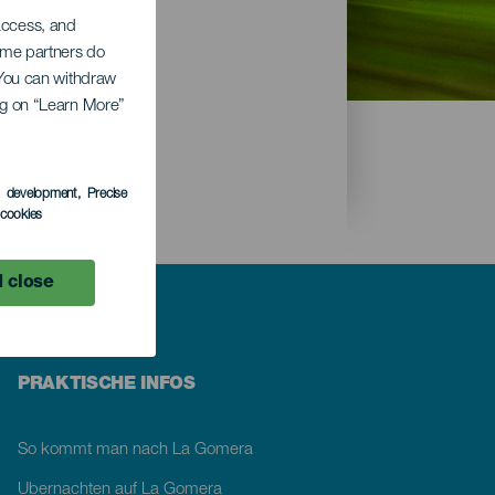
 access, and
Some partners do
raße
. You can withdraw
ing on “Learn More”
s development
, Precise
l cookies
 close
PRAKTISCHE INFOS
So kommt man nach La Gomera
Übernachten auf La Gomera