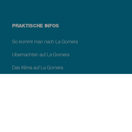
PRAKTISCHE INFOS
So kommt man nach La Gomera
Übernachten auf La Gomera
Das Klima auf La Gomera
Serviceleistungen auf La Gomera
Unterwegs auf La Gomera
Shopping auf La Gomera
Webcams auf La Gomera