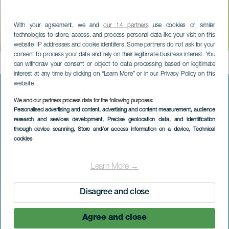
RADTOURISMUS: ENTDECKUNGEN AUF ZWEI
RÄDERN
With your agreement, we and
our 14 partners
use cookies or similar
Majona (Hin-und
technologies to store, access, and process personal data like your visit on this
Rückfahrt)
website, IP addresses and cookie identifiers. Some partners do not ask for your
consent to process your data and rely on their legitimate business interest. You
Contenido
can withdraw your consent or object to data processing based on legitimate
interest at any time by clicking on “Learn More” or in our Privacy Policy on this
website.
We and our partners process data for the following purposes:
Menú
LA GOMERA KENNENLERNEN
Personalised advertising and content, advertising and content measurement, audience
footer
research and services development
, Precise geolocation data, and identification
through device scanning
, Store and/or access information on a device
, Technical
La
Natur auf La Gomera
cookies
Gomera
Wohlbefinden auf La Gomera
Learn More →
Identität von La Gomera
Disagree and close
Gastronomie auf La Gomera
Agree and close
Aktivtourismus auf La Gomera