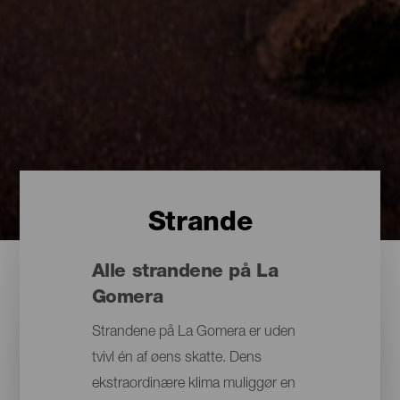
Strande
Alle strandene på La
Gomera
Strandene på La Gomera er uden
tvivl én af øens skatte. Dens
ekstraordinære klima muliggør en