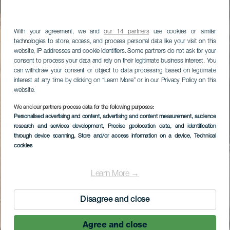
With your agreement, we and
our 14 partners
use cookies or similar
technologies to store, access, and process personal data like your visit on this
website, IP addresses and cookie identifiers. Some partners do not ask for your
consent to process your data and rely on their legitimate business interest. You
can withdraw your consent or object to data processing based on legitimate
interest at any time by clicking on “Learn More” or in our Privacy Policy on this
website.
We and our partners process data for the following purposes:
Personalised advertising and content, advertising and content measurement, audience
research and services development
, Precise geolocation data, and identification
through device scanning
, Store and/or access information on a device
, Technical
cookies
Learn More →
Disagree and close
Agree and close