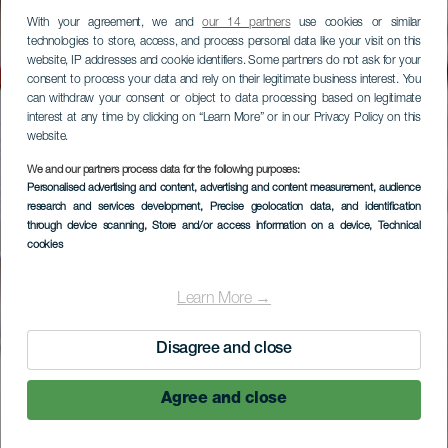
With your agreement, we and
our 14 partners
use cookies or similar
technologies to store, access, and process personal data like your visit on this
website, IP addresses and cookie identifiers. Some partners do not ask for your
consent to process your data and rely on their legitimate business interest. You
can withdraw your consent or object to data processing based on legitimate
interest at any time by clicking on “Learn More” or in our Privacy Policy on this
website.
We and our partners process data for the following purposes:
Personalised advertising and content, advertising and content measurement, audience
research and services development
, Precise geolocation data, and identification
through device scanning
, Store and/or access information on a device
, Technical
cookies
Learn More →
Disagree and close
Agree and close