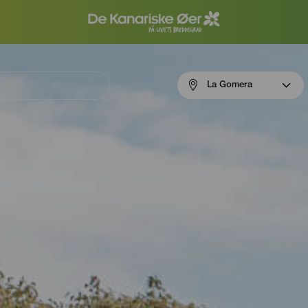
Menú
La Gomera
navigation
La
Gomera