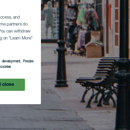
 access, and
Some partners do
. You can withdraw
ing on “Learn More”
s development
, Precise
l cookies
 close