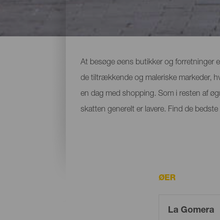
Shoppingsteder på La G
At besøge øens butikker og forretninger er
de tiltrækkende og maleriske markeder, hv
en dag med shopping. Som i resten af øgr
skatten generelt er lavere. Find de bedst
ØER