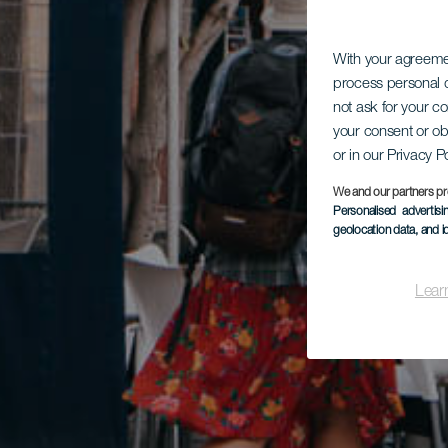
With your agreem
process personal d
not ask for your c
your consent or ob
or in our Privacy P
We and our partners pr
Personalised advertis
geolocation data, and i
Lear