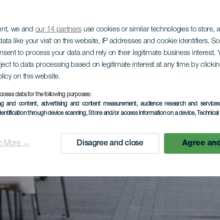
ent, we and
our 14 partners
use cookies or similar technologies to store,
ata like your visit on this website, IP addresses and cookie identifiers. 
onsent to process your data and rely on their legitimate business interest
ject to data processing based on legitimate interest at any time by click
olicy on this website.
ocess data for the following purposes:
ing and content, advertising and content measurement, audience research and service
dentification through device scanning
, Store and/or access information on a device
, Technica
n More →
Disagree and close
Agree and