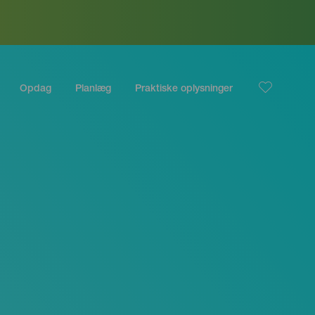
Opdag
Planlæg
Praktiske oplysninger