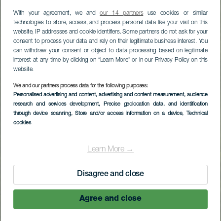
With your agreement, we and
our 14 partners
use cookies or similar
technologies to store, access, and process personal data like your visit on this
website, IP addresses and cookie identifiers. Some partners do not ask for your
consent to process your data and rely on their legitimate business interest. You
can withdraw your consent or object to data processing based on legitimate
interest at any time by clicking on “Learn More” or in our Privacy Policy on this
website.
We and our partners process data for the following purposes:
Personalised advertising and content, advertising and content measurement, audience
research and services development
, Precise geolocation data, and identification
through device scanning
, Store and/or access information on a device
, Technical
cookies
Learn More →
Disagree and close
Agree and close