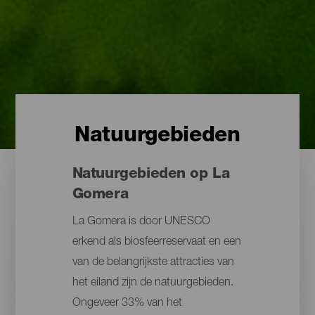
Natuurgebieden
Natuurgebieden op La
Gomera
La Gomera is door UNESCO
erkend als biosfeerreservaat en een
van de belangrijkste attracties van
het eiland zijn de natuurgebieden.
Ongeveer 33% van het