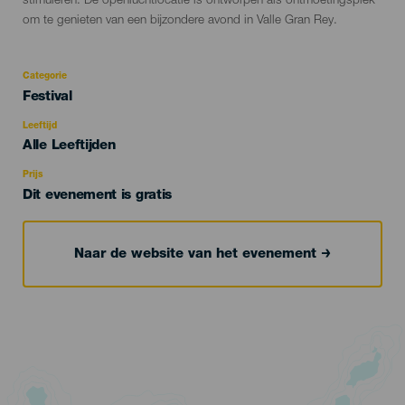
stimuleren. De openluchtlocatie is ontworpen als ontmoetingsplek
om te genieten van een bijzondere avond in Valle Gran Rey.
Categorie
Categoría
Festival
del
evento
Leeftijd
Edad
Alle Leeftijden
Recomendada
Prijs
Dit evenement is gratis
Naar de website van het evenement