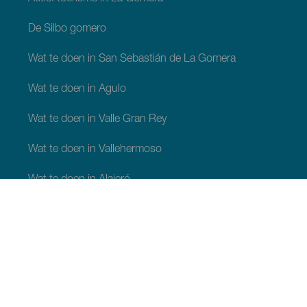
De Silbo gomero
Wat te doen in San Sebastián de La Gomera
Wat te doen in Agulo
Wat te doen in Valle Gran Rey
Wat te doen in Vallehermoso
Wat te doen in Alajeró
Wat te doen in Hermigua
WAT TE ZIEN EN TE DOEN