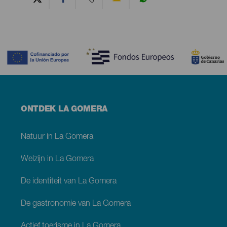
Contenido
Menú
ONTDEK LA GOMERA
footer
La
Gomera
Natuur in La Gomera
Welzijn in La Gomera
De identiteit van La Gomera
De gastronomie van La Gomera
Actief toerisme in La Gomera