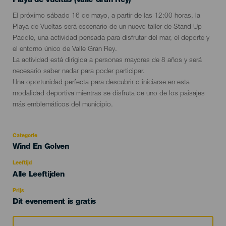
Playa de Vueltas (Valle Gran Rey)
Descripción
El próximo sábado 16 de mayo, a partir de las 12:00 horas, la
del
Playa de Vueltas será escenario de un nuevo taller de Stand Up
evento
Paddle, una actividad pensada para disfrutar del mar, el deporte y
el entorno único de Valle Gran Rey.
La actividad está dirigida a personas mayores de 8 años y será
necesario saber nadar para poder participar.
Una oportunidad perfecta para descubrir o iniciarse en esta
modalidad deportiva mientras se disfruta de uno de los paisajes
más emblemáticos del municipio.
Categorie
Categoría
Wind En Golven
del
evento
Leeftijd
Edad
Alle Leeftijden
Recomendada
Prijs
Dit evenement is gratis