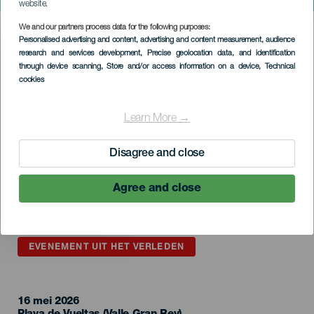
Taller de Stand Up Paddle
website.
We and our partners process data for the following purposes:
Imagen
Personalised advertising and content, advertising and content measurement, audience
Listado
research and services development
, Precise geolocation data, and identification
through device scanning
, Store and/or access information on a device
, Technical
cookies
Learn More →
Disagree and close
Agree and close
EVENEMENT UIT HET VERLEDEN
16 mei 2026
Localidad