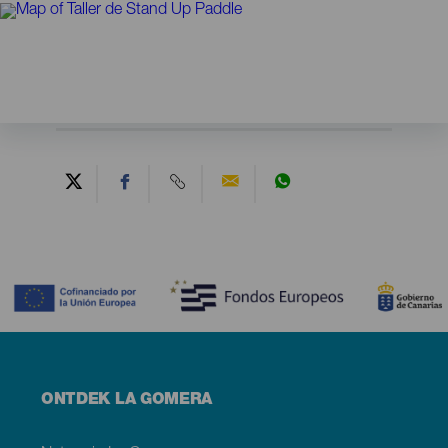
Contenido
Menú
ONTDEK LA GOMERA
footer
La
Gomera