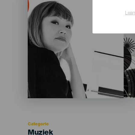
Lear
Categorie
Categoría
Muziek