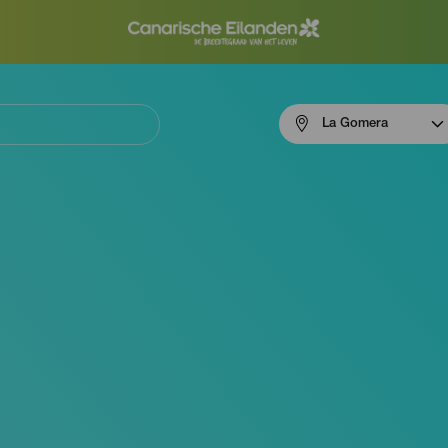
Menú
La Gomera
navigation
La
Gomera