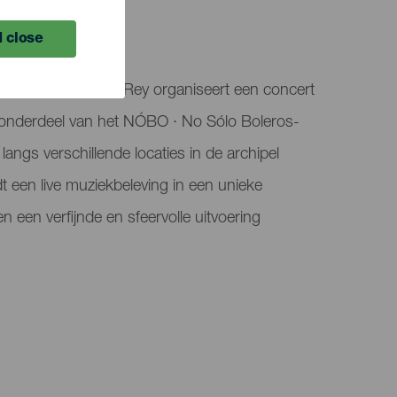
 close
ar in Valle Gran Rey organiseert een concert
 onderdeel van het NÓBO · No Sólo Boleros-
angs verschillende locaties in de archipel
t een live muziekbeleving in een unieke
en een verfijnde en sfeervolle uitvoering