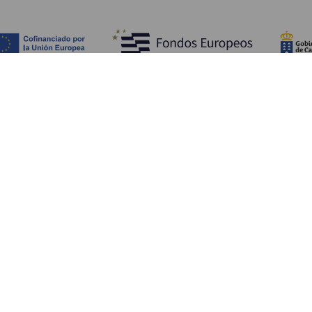
WAT TE ZIEN EN TE DOEN
Plaatsen met charme van La Gomera
Wandelpaden van La Gomera
Stranden van La Gomera
Musea en bezienswaardigheden
Recreatiecentra op La Gomera