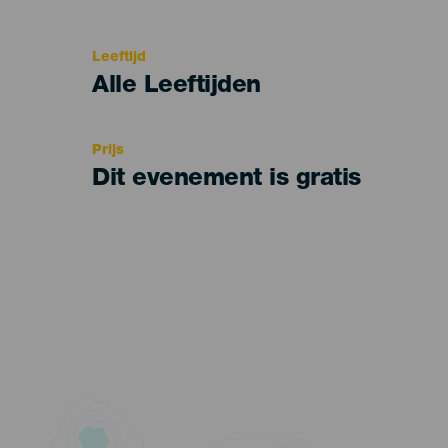
del
evento
Leeftijd
Edad
Alle Leeftijden
Recomendada
Prijs
Dit evenement is gratis