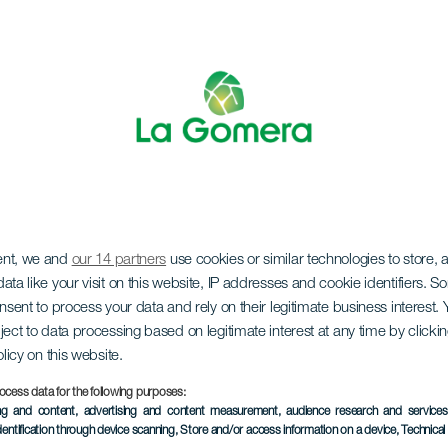
ent, we and
our 14 partners
use cookies or similar technologies to store,
rimoto in concert
ata like your visit on this website, IP addresses and cookie identifiers. 
onsent to process your data and rely on their legitimate business interest
ject to data processing based on legitimate interest at any time by click
olicy on this website.
ocess data for the following purposes:
ing and content, advertising and content measurement, audience research and service
EVENEMENT UIT HET VER
dentification through device scanning
, Store and/or access information on a device
, Technica