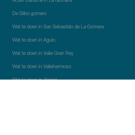
Actief toerisme in La Gomera
De Silbo gomero
Wat te doen in San Sebastián de La Gomera
Wat te doen in Agulo
Wat te doen in Valle Gran Rey
Wat te doen in Vallehermoso
Wat te doen in Alajeró
Wat te doen in Hermigua
WAT TE ZIEN EN TE DOEN