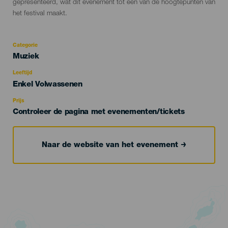
gepresenteerd, wat dit evenement tot een van de hoogtepunten van
het festival maakt.
Categorie
Categoría
Muziek
del
evento
Leeftijd
Edad
Enkel Volwassenen
Recomendada
Prijs
Controleer de pagina met evenementen/tickets
Naar de website van het evenement