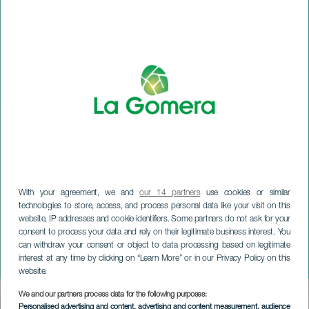
With your agreement, we and
our 14 partners
use cookies or similar
technologies to store, access, and process personal data like your visit on this
website, IP addresses and cookie identifiers. Some partners do not ask for your
LA GOMERA
consent to process your data and rely on their legitimate business interest. You
Filharmonisch Orkest van
can withdraw your consent or object to data processing based on legitimate
interest at any time by clicking on “Learn More” or in our Privacy Policy on this
Gran Canaria
website.
We and our partners process data for the following purposes:
Imagen
Personalised advertising and content, advertising and content measurement, audience