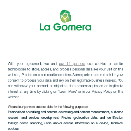
With your agreement, we and
our 14 partners
use cookies or similar
technologies to store, access, and process personal data like your visit on this
LA GOMERA
website, IP addresses and cookie identifiers. Some partners do not ask for your
Feesten ter ere van Sint-
consent to process your data and rely on their legitimate business interest. You
Jan de Deo en de Maagd
can withdraw your consent or object to data processing based on legitimate
interest at any time by clicking on “Learn More” or in our Privacy Policy on this
van de Goede Reis
website.
We and our partners process data for the following purposes:
Imagen
Personalised advertising and content, advertising and content measurement, audience
Listado
research and services development
, Precise geolocation data, and identification
through device scanning
, Store and/or access information on a device
, Technical
cookies