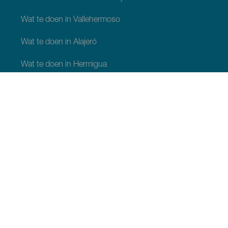
Wat te doen in Vallehermoso
Wat te doen in Alajeró
Wat te doen in Hermigua
WAT TE ZIEN EN TE DOEN
Plaatsen met charme van La Gomera
Wandelpaden van La Gomera
Stranden van La Gomera
Musea en bezienswaardigheden