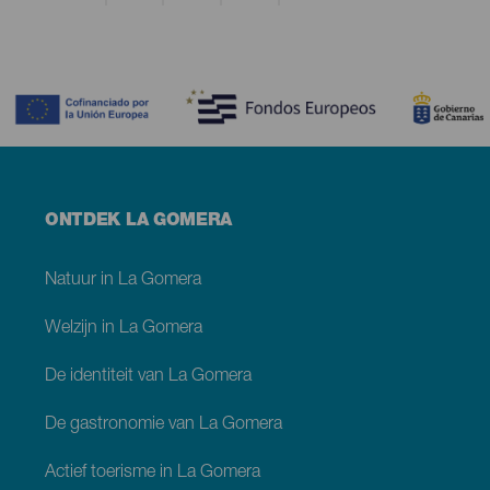
Contenido
Menú
ONTDEK LA GOMERA
footer
La
Gomera
Natuur in La Gomera
Welzijn in La Gomera
De identiteit van La Gomera
De gastronomie van La Gomera
Actief toerisme in La Gomera