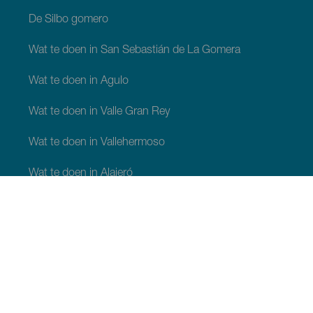
De Silbo gomero
Wat te doen in San Sebastián de La Gomera
Wat te doen in Agulo
Wat te doen in Valle Gran Rey
Wat te doen in Vallehermoso
Wat te doen in Alajeró
Wat te doen in Hermigua
WAT TE ZIEN EN TE DOEN