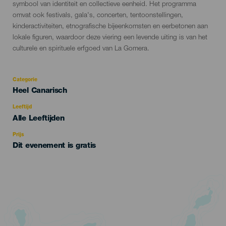
symbool van identiteit en collectieve eenheid. Het programma
omvat ook festivals, gala's, concerten, tentoonstellingen,
kinderactiviteiten, etnografische bijeenkomsten en eerbetonen aan
lokale figuren, waardoor deze viering een levende uiting is van het
culturele en spirituele erfgoed van La Gomera.
Categorie
Categoría
Heel Canarisch
del
evento
Leeftijd
Edad
Alle Leeftijden
Recomendada
Prijs
Dit evenement is gratis