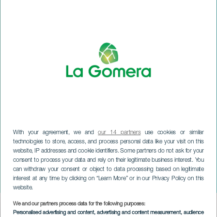
With your agreement, we and
our 14 partners
use cookies or similar
technologies to store, access, and process personal data like your visit on this
LA GOMERA
website, IP addresses and cookie identifiers. Some partners do not ask for your
De schitterende
consent to process your data and rely on their legitimate business interest. You
festiviteiten van
can withdraw your consent or object to data processing based on legitimate
interest at any time by clicking on “Learn More” or in our Privacy Policy on this
Vallehermoso
website.
We and our partners process data for the following purposes:
Imagen
Personalised advertising and content, advertising and content measurement, audience
Listado