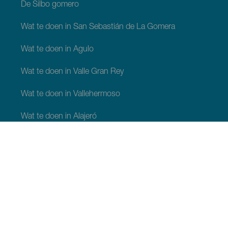
De Silbo gomero
Wat te doen in San Sebastián de La Gomera
Wat te doen in Agulo
Wat te doen in Valle Gran Rey
Wat te doen in Vallehermoso
Wat te doen in Alajeró
Wat te doen in Hermigua
WAT TE ZIEN EN TE DOEN
Plaatsen met charme van La Gomera