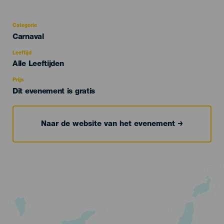
Categorie
Categoría
Carnaval
del
evento
Leeftijd
Edad
Alle Leeftijden
Recomendada
Prijs
Dit evenement is gratis
Naar de website van het evenement