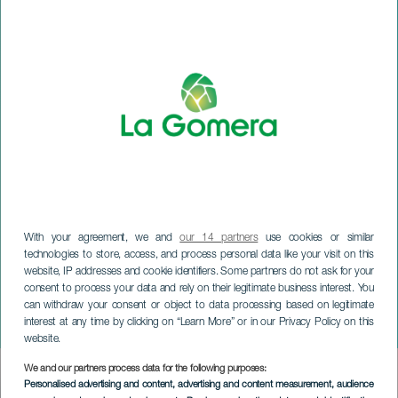
With your agreement, we and
our 14 partners
use cookies or similar
technologies to store, access, and process personal data like your visit on this
website, IP addresses and cookie identifiers. Some partners do not ask for your
LA GOMERA
consent to process your data and rely on their legitimate business interest. You
Carnavalsoptocht in Valle
can withdraw your consent or object to data processing based on legitimate
interest at any time by clicking on “Learn More” or in our Privacy Policy on this
Gran Rey
website.
We and our partners process data for the following purposes:
Imagen
Personalised advertising and content, advertising and content measurement, audience
Listado