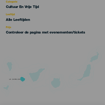
Categorie
Categoría
Cultuur En Vrije Tijd
del
evento
Leeftijd
Edad
Alle Leeftijden
Recomendada
Prijs
Controleer de pagina met evenementen/tickets
LA GOMERA