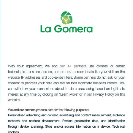
With your agreement, we and
our 14 partners
use cookies or similar
technologies to store, access, and process personal data like your visit on this
website, IP addresses and cookie identifiers. Some partners do not ask for your
LA GOMERA
consent to process your data and rely on their legitimate business interest. You
Atlantic Jazz Lab
can withdraw your consent or object to data processing based on legitimate
interest at any time by clicking on “Learn More” or in our Privacy Policy on this
Orchestra
website.
We and our partners process data for the following purposes:
Imagen
Personalised advertising and content, advertising and content measurement, audience
Listado
research and services development
, Precise geolocation data, and identification
through device scanning
, Store and/or access information on a device
, Technical
cookies