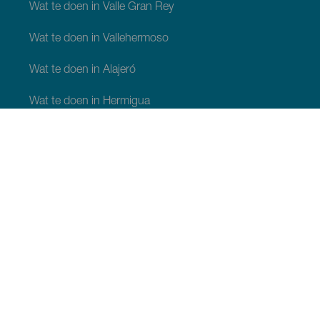
Wat te doen in Valle Gran Rey
Wat te doen in Vallehermoso
Wat te doen in Alajeró
Wat te doen in Hermigua
WAT TE ZIEN EN TE DOEN
Plaatsen met charme van La Gomera
Wandelpaden van La Gomera
Stranden van La Gomera
Musea en bezienswaardigheden