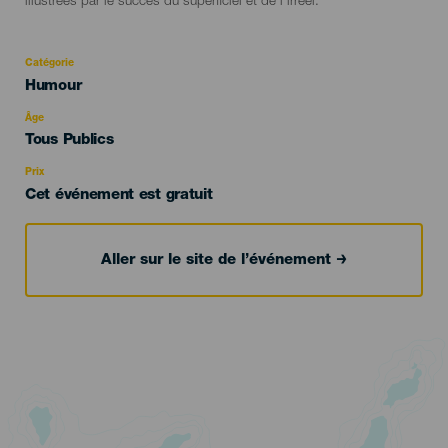
illustrées par le succès du superficiel et de l’irréel.
Catégorie
Categoría
Humour
del
evento
Âge
Edad
Tous Publics
Recomendada
Prix
Cet événement est gratuit
Aller sur le site de l’événement