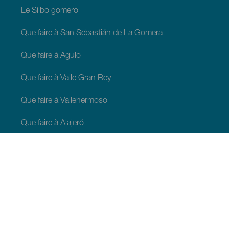
Le Silbo gomero
Que faire à San Sebastián de La Gomera
Que faire à Agulo
Que faire à Valle Gran Rey
Que faire à Vallehermoso
Que faire à Alajeró
Que faire à Hermigua
À VOIR ET À FAIRE