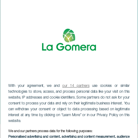
With your agreement, we and
our 14 partners
use cookies or similar
technologies to store, access, and process personal data like your visit on this
website, IP addresses and cookie identifiers. Some partners do not ask for your
LA GOMERA
consent to process your data and rely on their legitimate business interest. You
Spectacle “HUMOr” de
can withdraw your consent or object to data processing based on legitimate
interest at any time by clicking on “Learn More” or in our Privacy Policy on this
Kike Pérez
website.
We and our partners process data for the following purposes:
Imagen
Personalised advertising and content, advertising and content measurement, audience
Listado