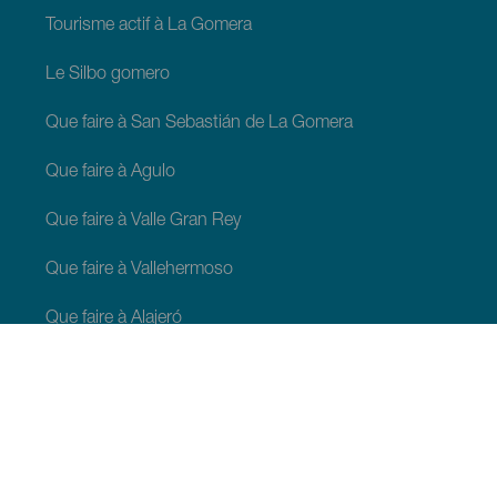
Tourisme actif à La Gomera
Le Silbo gomero
Que faire à San Sebastián de La Gomera
Que faire à Agulo
Que faire à Valle Gran Rey
Que faire à Vallehermoso
Que faire à Alajeró
Que faire à Hermigua