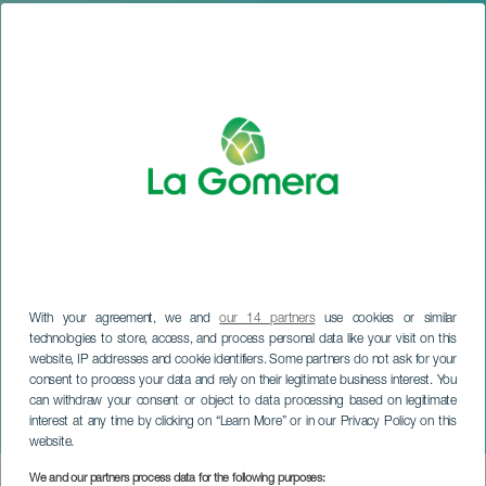
With your agreement, we and
our 14 partners
use cookies or similar
technologies to store, access, and process personal data like your visit on this
website, IP addresses and cookie identifiers. Some partners do not ask for your
LA GOMERA
consent to process your data and rely on their legitimate business interest. You
Marché de Noël au parc El
can withdraw your consent or object to data processing based on legitimate
interest at any time by clicking on “Learn More” or in our Privacy Policy on this
Curato
website.
We and our partners process data for the following purposes:
Imagen