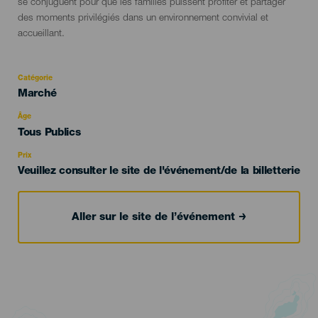
se conjuguent pour que les familles puissent profiter et partager
des moments privilégiés dans un environnement convivial et
accueillant.
Catégorie
Categoría
Marché
del
evento
Âge
Edad
Tous Publics
Recomendada
Prix
Veuillez consulter le site de l'événement/de la billetterie
Aller sur le site de l’événement