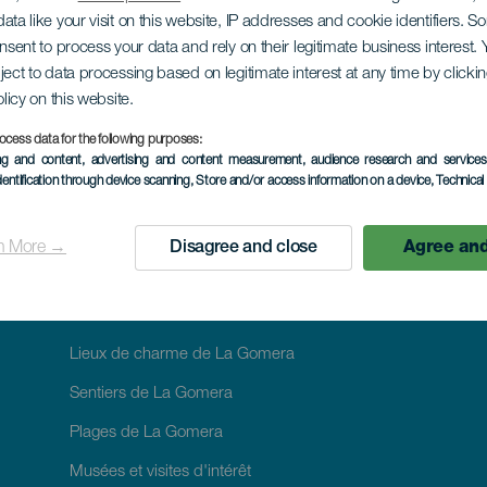
CYCLOTOURISME: DÉCOUVERTE À VÉLO
ata like your visit on this website, IP addresses and cookie identifiers. 
rculaire Hauters d'Or
onsent to process your data and rely on their legitimate business interest
ject to data processing based on legitimate interest at any time by click
olicy on this website.
ocess data for the following purposes:
ing and content, advertising and content measurement, audience research and service
dentification through device scanning
, Store and/or access information on a device
, Technica
n More →
Disagree and close
Agree and
À VOIR ET À FAIRE
Lieux de charme de La Gomera
Sentiers de La Gomera
Plages de La Gomera
Musées et visites d'intérêt