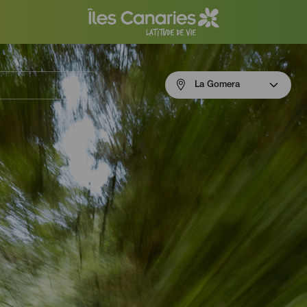
Menú
La Gomera
navigation
La
Gomera