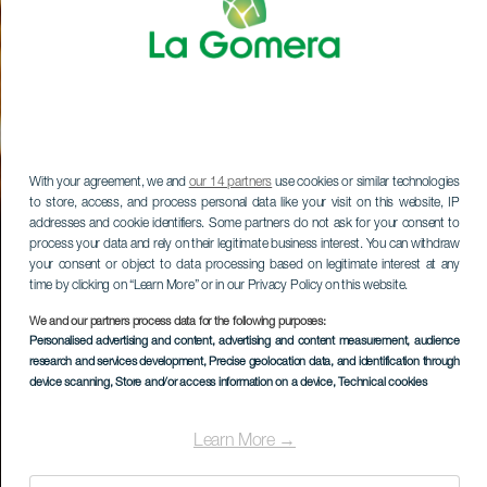
With your agreement, we and
our 14 partners
use cookies or similar technologies
to store, access, and process personal data like your visit on this website, IP
addresses and cookie identifiers. Some partners do not ask for your consent to
process your data and rely on their legitimate business interest. You can withdraw
your consent or object to data processing based on legitimate interest at any
time by clicking on “Learn More” or in our Privacy Policy on this website.
We and our partners process data for the following purposes:
Personalised advertising and content, advertising and content measurement, audience
research and services development
, Precise geolocation data, and identification through
device scanning
, Store and/or access information on a device
, Technical cookies
Learn More →